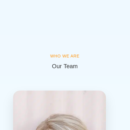
porttitor volutpat. Donec sollicitudin
molestie malesuada."
Jane Doe
– Dev Lead, Divi Corner
WHO WE ARE
Our Team