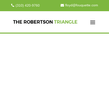
floyd@fouquette.com
(310) 420-9760


About Us
HOSTING SOLUTIONS